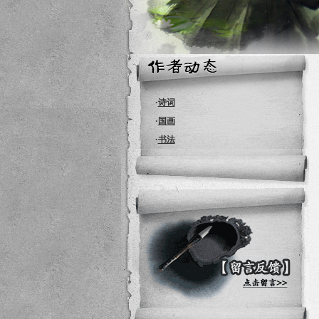
·
诗词
·
国画
·
书法