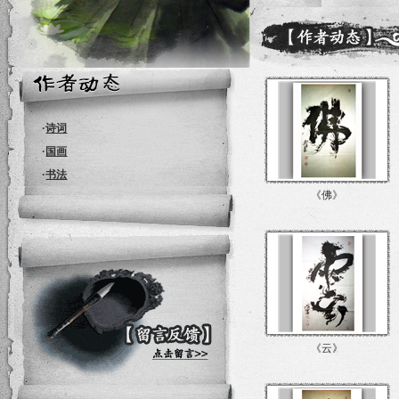
·
诗词
·
国画
·
书法
《佛》
《云》