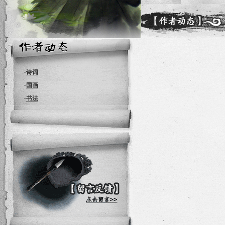
·
诗词
·
国画
·
书法